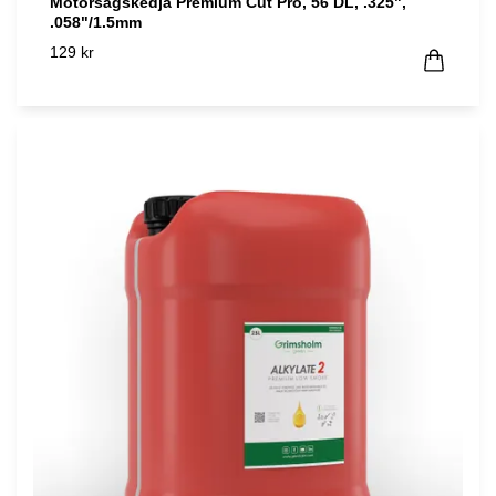
Motorsågskedja Premium Cut Pro, 56 DL, .325",
.058"/1.5mm
129 kr